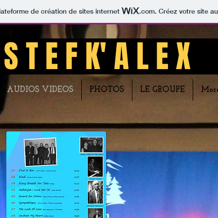
lateforme de création de sites internet
.com
. Créez votre site au
S T E F K' A L E X
AUDIOS VIDEOS
PHOTOS
LE GROUPE
Mor