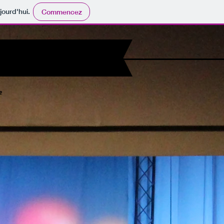
jourd'hui.
Commencez
e