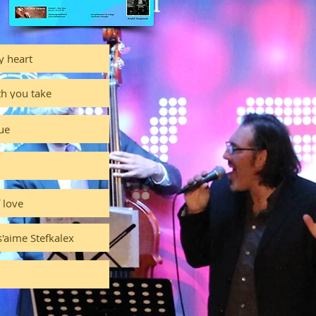
 heart
th you take
ue
 love
'aime Stefkalex