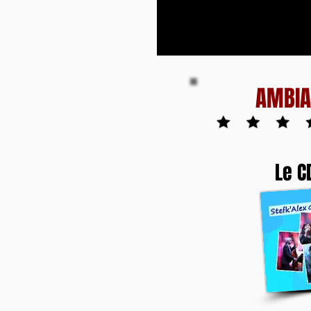
AMBIA
Le C